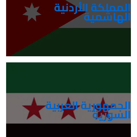
المملكة الأردنية
AFEI.JO@arab-engineering.org
الهاشمية
الجمهورية العربية
AFEI.SY@arab-engineering.org
السورية