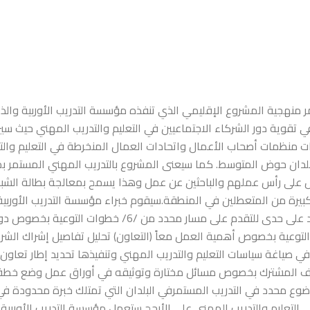
 منهجية المشروع الإقليمي الذي تنفذه مؤسسة التدريب الأوربية وال
تقوية دور الشركاء الاجتماعيين في التعليم والتدريب المهني حيث سي
ات منظمات أصحاب الأعمال واتحادات العمال المنخرطة في التعليم والت
لدان حوض المتوسط. كما سيعنى المشروع بالتدريب المهني المستمر 
ل على رأس عملهم والباحثين عن عمل وهذا يسمح بمعالجة بطالة الشبا
يرة من المتعطلين في المنطقة.سيقوم خبراء مؤسسة التدريب الأوربية 
الدعم لكل بلد على حدى للتقدم على مسار محدد من /6/ خطوات التوع
التوعية بخصوص أهمية العمل معاً (التعاون) تحليل تفاصيل إشراك الشر
في صياغة سياسات التعليم والتدريب المهني وتنفيذها تحديد إطار تعاون
ف المشترك بخصوص مسائل مختارة وتوثيقه في أوراق عمل وضع خط
ع محدد في التدريب المستمرفي البلدان التي تمتلك خبرة محدودة في
ي التعليم والتدريب المهني على الأرجح ستعمل مؤسسة التدريب الأوربية