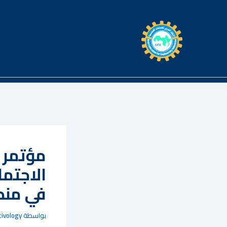
خطي
لى
لمحتوى
مؤتمر 
الاجتما
في منط
بواسطة
tivology