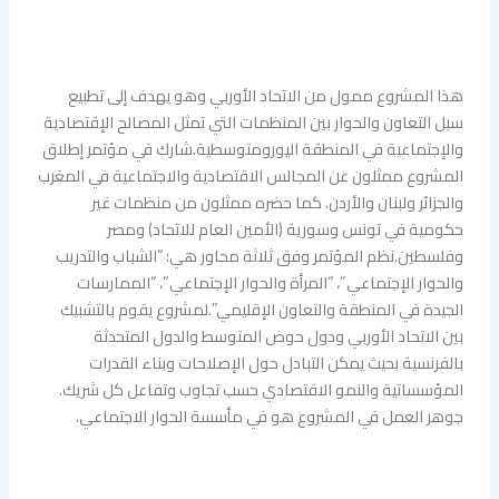
هذا المشروع ممول من الاتحاد الأوربي وهو يهدف إلى تطبيع
سبل التعاون والحوار بين المنظمات التي تمثل المصالح الإقتصادية
والإجتماعية في المنطقة اليورومتوسطية.شارك في مؤتمر إطلاق
المشروع ممثلون عن المجالس الاقتصادية والاجتماعية في المغرب
والجزائر ولبنان والأردن. كما حضره ممثلون من منظمات غير
حكومية في تونس وسورية (الأمين العام للاتحاد) ومصر
وفلسطين.نظم المؤتمر وفق ثلاثة محاور هي: “الشباب والتدريب
والحوار الإجتماعي”، “المرأة والحوار الإجتماعي”، “الممارسات
الجيدة في المنطقة والتعاون الإقليمي”.لمشروع يقوم بالتشبيك
بين الاتحاد الأوربي ودول حوض المتوسط والدول المتحدثة
بالفرنسية بحيث يمكن التبادل حول الإصلاحات وبناء القدرات
المؤسساتية والنمو الاقتصادي حسب تجاوب وتفاعل كل شريك.
جوهر العمل في المشروع هو في مأسسة الحوار الاجتماعي.