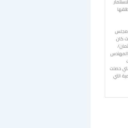
استثمار
طلقها
س مجلس
يث كان
ثمان/
 المهندس
لتي حصلت
ية التي