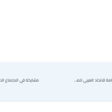
اجتماع الهيئة العامة للاتحاد العربي للصناعات الهندسية (الدورة ٣٠)