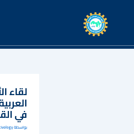
خطي
لى
لمحتوى
لقاء ال
العربية
في الق
بواسطة
tivology