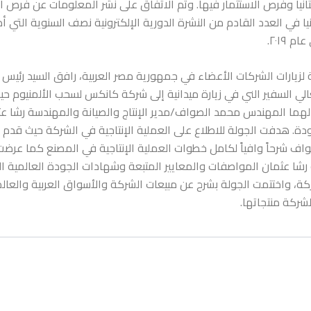
انيا وفرص الاستثمار فيها. وتم الاتفاق على نشر المعلومات عن فرص ال
يا في العدد القادم
من النشرة الدورية الإلكترونية نصف السنوية التي أ
م ٢٠١٩
.
زيارات الشركات الأعضاء في جمهورية مصر العربية، رافق السيد رئي
الي السفير الني في زيارة ميدانية إلى شركة كانكس لسحب الألمنيوم ح
لهما المهندس محمد الصواف/مدير الإنتاج والصيانة والمهندسة رشا ع
دة. هدفت الجولة للاطلاع على العملية الإنتاجية في الشركة حيث قدم
ف شرحاً وافياً لكامل خطوات العملية الإنتاجية في المصنع كما عرضت
رشا عثمان المواصفات والمعايير المتبعة وشهادات الجودة العالمية ا
كة، واختتمت الجولة بشرح عن مبيعات الشركة والأسواق العربية والعالم
لشركة منتجاتها.