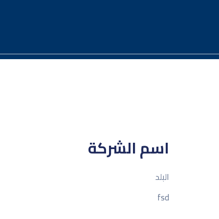
خطي
لى
لمحتوى
اسم الشركة
البلد
fsd