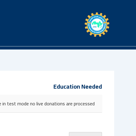
خطي
لى
لمحتوى
Education Needed
 in test mode no live donations are processed.