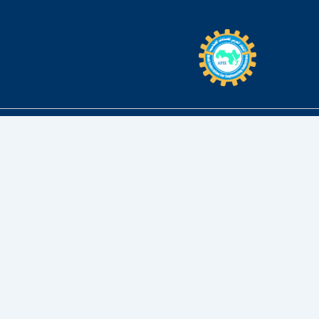
خطي
لى
لمحتوى