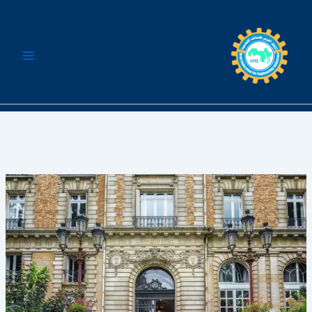
خطي
لى
لمحتوى